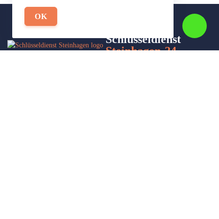
OK
Schlüsseldienst
Steinhagen-24
Wir sind Ihr Helfer in Not in Sachen Schlüsseldienst. Zu jeder
Tages- und Nachtzeit für Sie da!
Impressum/Datenschutzerklärung
Stadtteile
Sitemap
Partner
Leistungen